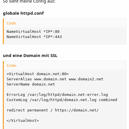
So sieht meine Config aus:
globale httpd.conf
Code:
NameVirtualHost *IP*:80

NameVirtualHost *IP*:443
und eine Domain mit SSL
Code:
<VirtualHost domain.net:80>

ServerAlias www.domain.net www.domain2.net

ServerName domain.net

ErrorLog /var/log/httpd/domain.net-error.log

CustomLog /var/log/httpd/domain.net.log combined

redirect permanent / https://domain.net/

</VirtualHost>
