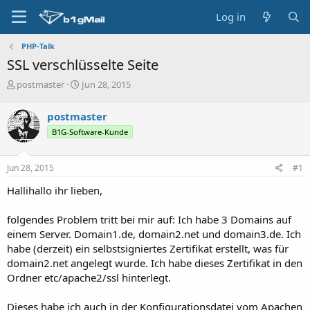
Log in
PHP-Talk
SSL verschlüsselte Seite
T
S
postmaster
Jun 28, 2015
h
t
r
a
postmaster
e
r
B1G-Software-Kunde
a
t
d
d
s
a
Jun 28, 2015
#1
t
t
a
e
Hallihallo ihr lieben,
r
t
folgendes Problem tritt bei mir auf: Ich habe 3 Domains auf
e
einem Server. Domain1.de, domain2.net und domain3.de. Ich
r
habe (derzeit) ein selbstsigniertes Zertifikat erstellt, was für
domain2.net angelegt wurde. Ich habe dieses Zertifikat in den
Ordner etc/apache2/ssl hinterlegt.
Dieses habe ich auch in der Konfigurationsdatei vom Apachen