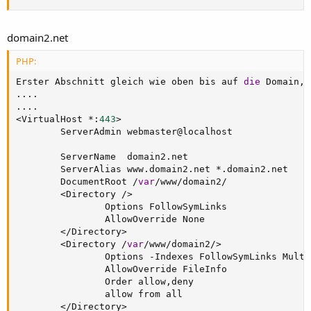
domain2.net
PHP:
Erster Abschnitt gleich wie oben bis auf 
die
 Domain
,
 
.
.
.
.
.
.
.
.
<
VirtualHost 
*
:
443
>
        ServerAdmin webmaster@localhost

        ServerName  domain2
.
net

        ServerAlias www
.
domain2
.
net 
*
.
domain2
.
net

        DocumentRoot 
/
var
/
www
/
domain2
/
<
Directory 
/
>
                Options FollowSymLinks

                AllowOverride None

<
/
Directory
>
<
Directory 
/
var
/
www
/
domain2
/
>
                Options 
-
Indexes FollowSymLinks Multi
                AllowOverride FileInfo

                Order allow
,
deny

                allow from all

<
/
Directory
>