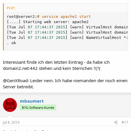
PHP:
root@server2
:
# service apache2 start
[
.
.
.
.
]
 Starting web server
:
[
Tue Jul 
07
17
:
44
:
37
2015
]
[
warn
]
 VirtualHost domain2
[
Tue Jul 
07
17
:
44
:
37
2015
]
[
warn
]
 VirtualHost domain3
[
Tue Jul 
07
17
:
44
:
37
2015
]
[
warn
]
 NameVirtualHost 
*
:
4
.
 ok
Interessant finde ich den letzten Eintrag - da habe ich
domain2.net:442 stehen und kein Sternchen ?(?(
@GenXRoad: Leider nein. Ich habe niemanden der noch einen
Server betreibt.
mbaumert
B1G-Software-Kunde
Jul 8, 2015
#17