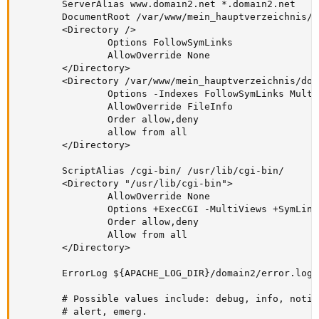
        ServerAlias www.domain2.net *.domain2.net

        DocumentRoot /var/www/mein_hauptverzeichnis/do
        <Directory />

                Options FollowSymLinks

                AllowOverride None

        </Directory>

        <Directory /var/www/mein_hauptverzeichnis/doma
                Options -Indexes FollowSymLinks MultiV
                AllowOverride FileInfo

                Order allow,deny

                allow from all

        </Directory>

        ScriptAlias /cgi-bin/ /usr/lib/cgi-bin/

        <Directory "/usr/lib/cgi-bin">

                AllowOverride None

                Options +ExecCGI -MultiViews +SymLink
                Order allow,deny

                Allow from all

        </Directory>

        ErrorLog ${APACHE_LOG_DIR}/domain2/error.log

        # Possible values include: debug, info, notic
        # alert, emerg.
