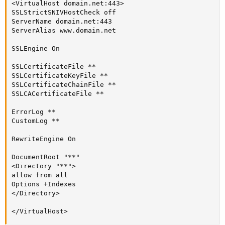
<VirtualHost domain.net:443>

SSLStrictSNIVHostCheck off

ServerName domain.net:443

ServerAlias www.domain.net

SSLEngine On

SSLCertificateFile **

SSLCertificateKeyFile **

SSLCertificateChainFile **

SSLCACertificateFile **

ErrorLog **

CustomLog **

RewriteEngine On

DocumentRoot "**"

<Directory "**">

allow from all

Options +Indexes

</Directory>

</VirtualHost>