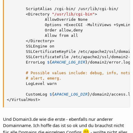
        ScriptAlias 
/
cgi
-
bin
/
/
usr
/
lib
/
cgi
-
bin
/
<
Directory 
"/usr/lib/cgi-bin"
>
                AllowOverride None

                Options 
+
ExecCGI 
-
MultiViews 
+
SymLink
                Order allow
,
deny

                Allow from all

<
/
Directory
>
        SSLEngine on

        SSLCertificateKeyFile 
/
etc
/
apache2
/
ssl
/
domain
        SSLCertificateFile 
/
etc
/
apache2
/
ssl
/
domain2
-
s
        ErrorLog 
$
{
APACHE_LOG_DIR
}
/
domain2
/
error
.
log

# Possible values include: debug, info, notic
# alert, emerg.
        LogLevel warn

        CustomLog 
$
{
APACHE_LOG_DIR
}
/
domain2
/
access
.
<
/
VirtualHost
>
Und Domain3.de wie die erste - ebenfalls nur anderer
Domainname. Ich hoffe das ist so ok und du brauchst nicht
für alle Domains die einzelnen Configs
- wollte nicht alles