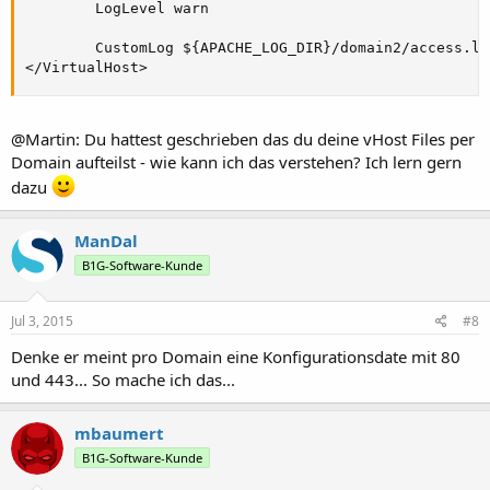
        LogLevel warn

        CustomLog ${APACHE_LOG_DIR}/domain2/access.lo
</VirtualHost>
@Martin: Du hattest geschrieben das du deine vHost Files per
Domain aufteilst - wie kann ich das verstehen? Ich lern gern
dazu
ManDal
B1G-Software-Kunde
Jul 3, 2015
#8
Denke er meint pro Domain eine Konfigurationsdate mit 80
und 443... So mache ich das...
mbaumert
B1G-Software-Kunde