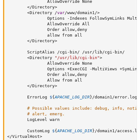
                AllowOverride None

<
/
Directory
>
<
Directory 
/
var
/
www
/
domain1
/
>
                Options 
-
Indexes FollowSymLinks Multi
                AllowOverride All

                Order allow
,
deny

                allow from all

<
/
Directory
>
        ScriptAlias 
/
cgi
-
bin
/
/
usr
/
lib
/
cgi
-
bin
/
<
Directory 
"/usr/lib/cgi-bin"
>
                AllowOverride None

                Options 
+
ExecCGI 
-
MultiViews 
+
SymLink
                Order allow
,
deny

                Allow from all

<
/
Directory
>
        ErrorLog 
$
{
APACHE_LOG_DIR
}
/
domain1
/
error
.
log

# Possible values include: debug, info, notic
# alert, emerg.
        LogLevel warn

        CustomLog 
$
{
APACHE_LOG_DIR
}
/
domain1
/
access
.
<
/
VirtualHost
>