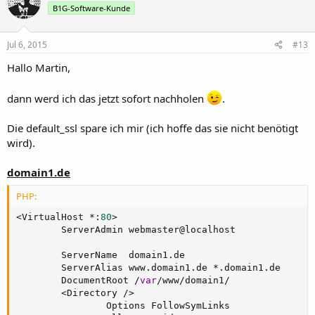
B1G-Software-Kunde
Jul 6, 2015
#13
Hallo Martin,
dann werd ich das jetzt sofort nachholen
.
Die default_ssl spare ich mir (ich hoffe das sie nicht benötigt
wird).
domain1.de
PHP:
<
VirtualHost 
*
:
80
>
        ServerAdmin webmaster@localhost

        ServerName  domain1
.
de

        ServerAlias www
.
domain1
.
de 
*
.
domain1
.
de

        DocumentRoot 
/
var
/
www
/
domain1
/
<
Directory 
/
>
                Options FollowSymLinks
