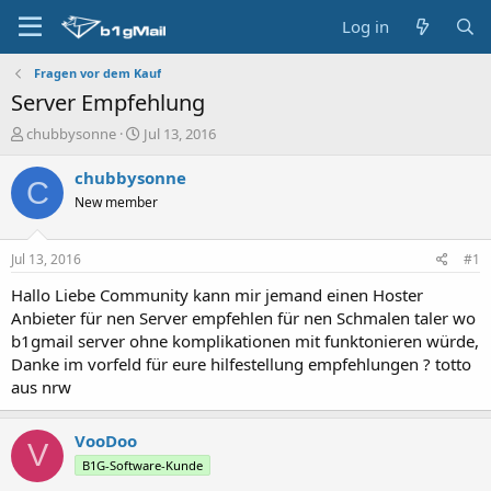
Log in
Fragen vor dem Kauf
Server Empfehlung
T
S
chubbysonne
Jul 13, 2016
h
t
r
a
chubbysonne
C
e
r
New member
a
t
d
d
s
a
Jul 13, 2016
#1
t
t
a
e
Hallo Liebe Community kann mir jemand einen Hoster
r
Anbieter für nen Server empfehlen für nen Schmalen taler wo
t
b1gmail server ohne komplikationen mit funktonieren würde,
e
Danke im vorfeld für eure hilfestellung empfehlungen ? totto
r
aus nrw
VooDoo
V
B1G-Software-Kunde