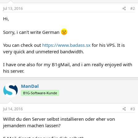
Jul 13, 2016
#2
Hi,
Sorry, i can't write German
You can check out
https://www.badass.sx
for his VPS. It is
very quick and unmetered bandwidth.
I have one also for my B1gMail, and i am really enjoyed with
his server.
ManDal
B1G-Software-Kunde
Jul 14, 2016
#3
Willst du den Server selbst installieren oder eher von
jemandem machen lassen?