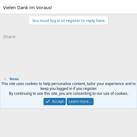
Vielen Dank im Voraus!
You must log in or register to reply here.
Share:
News
This site uses cookies to help personalise content, tailor your experience and to
keep you logged in if you register.
Contact us
Terms and rules
Privacy policy
Help
Home
R
By continuing to use this site, you are consenting to our use of cookies.
S
S
Accept
Learn more…
®
Community platform by XenForo
© 2010-2024 XenForo Ltd.