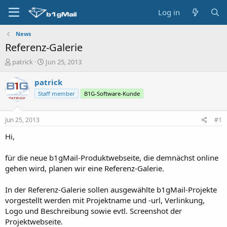
Log in
News
Referenz-Galerie
T
S
patrick
Jun 25, 2013
h
t
r
a
patrick
e
r
Staff member
B1G-Software-Kunde
a
t
d
d
s
a
Jun 25, 2013
#1
t
t
a
e
Hi,
r
t
für die neue b1gMail-Produktwebseite, die demnächst online
e
gehen wird, planen wir eine Referenz-Galerie.
r
In der Referenz-Galerie sollen ausgewählte b1gMail-Projekte
vorgestellt werden mit Projektname und -url, Verlinkung,
Logo und Beschreibung sowie evtl. Screenshot der
Projektwebseite.