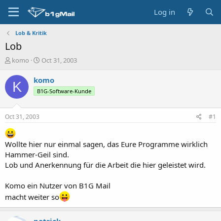
Log in
Lob & Kritik
Lob
T
S
komo
Oct 31, 2003
h
t
r
a
komo
K
e
r
B1G-Software-Kunde
a
t
d
d
s
a
Oct 31, 2003
#1
t
t
a
e
r
Wollte hier nur einmal sagen, das Eure Programme wirklich
t
Hammer-Geil sind.
e
Lob und Anerkennung für die Arbeit die hier geleistet wird.
r
Komo ein Nutzer von B1G Mail
macht weiter so
patrick