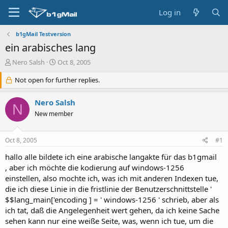
Log in
b1gMail Testversion
ein arabisches lang
T
S
Nero Salsh
Oct 8, 2005
h
t
r
Not open for further replies.
a
e
r
a
t
Nero Salsh
N
d
d
New member
s
a
t
t
a
e
Oct 8, 2005
#1
r
t
hallo alle bildete ich eine arabische langakte für das b1gmail
e
, aber ich möchte die kodierung auf windows-1256
r
einstellen, also mochte ich, was ich mit anderen Indexen tue,
die ich diese Linie in die fristlinie der Benutzerschnittstelle '
$$lang_main['encoding ] = ' windows-1256 ' schrieb, aber als
ich tat, daß die Angelegenheit wert gehen, da ich keine Sache
sehen kann nur eine weiße Seite, was, wenn ich tue, um die