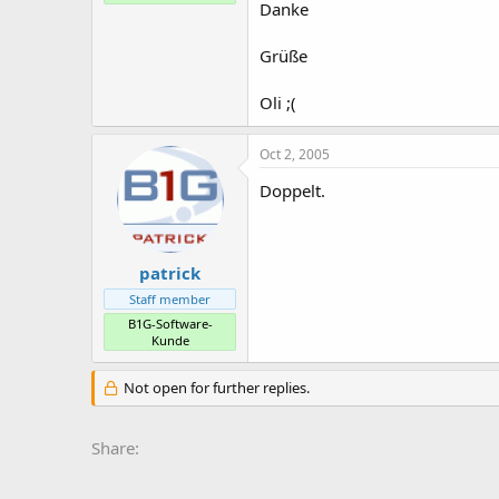
Danke
Grüße
Oli ;(
Oct 2, 2005
Doppelt.
patrick
Staff member
B1G-Software-
Kunde
Not open for further replies.
Share: