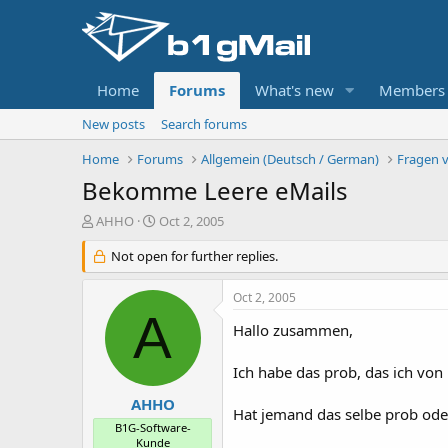
Home
Forums
What's new
Members
New posts
Search forums
Home
Forums
Allgemein (Deutsch / German)
Fragen 
Bekomme Leere eMails
T
S
AHHO
Oct 2, 2005
h
t
r
Not open for further replies.
a
e
r
a
t
Oct 2, 2005
d
d
A
s
a
Hallo zusammen,
t
t
a
e
Ich habe das prob, das ich von
r
t
AHHO
Hat jemand das selbe prob ode
e
B1G-Software-
r
Kunde