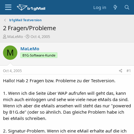
Log in
b1gMail Testversion
2 Fragen/Probleme
T
S
MaLeMo
Oct 4, 2005
h
t
r
a
MaLeMo
M
e
r
B1G-Software-Kunde
a
t
d
d
s
a
Oct 4, 2005
#1
t
t
a
e
Hallo! Hab 2 Fragen bzw. Probleme zu der Testversion.
r
t
1. Wenn ich die Seite über WAP aufrufen will geht das, kann
e
mich auch einloggen und sehe wie viele neue eMails da sind.
r
Wenn ich aber die eMails ansehen will steht das nur "powered
by B1G.de" (oder so ähnlich. Das gleiche Problem habe ich
bei eMails schreiben.
2. Signatur-Problem. Wenn ich eine eMail erhalte auf die ich