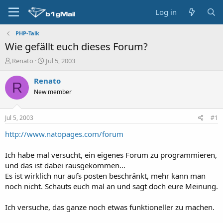
Log in
PHP-Talk
Wie gefällt euch dieses Forum?
T
S
Renato
Jul 5, 2003
h
t
r
a
Renato
R
e
r
New member
a
t
d
d
s
a
Jul 5, 2003
#1
t
t
a
e
http://www.natopages.com/forum
r
t
Ich habe mal versucht, ein eigenes Forum zu programmieren,
e
und das ist dabei rausgekommen...
r
Es ist wirklich nur aufs posten beschränkt, mehr kann man
noch nicht. Schauts euch mal an und sagt doch eure Meinung.
Ich versuche, das ganze noch etwas funktioneller zu machen.