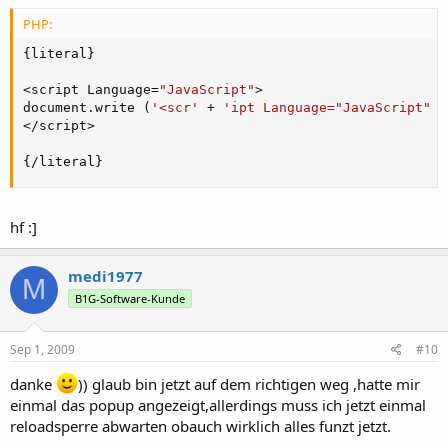
PHP:
{
literal
}
<
script Language
=
"JavaScript"
>
document
.
write 
(
'<scr'
+
'ipt Language="JavaScript" s
<
/
script
>
{
/
literal
}
hf :]
medi1977
M
B1G-Software-Kunde
Sep 1, 2009
#10
danke
)) glaub bin jetzt auf dem richtigen weg ,hatte mir
einmal das popup angezeigt,allerdings muss ich jetzt einmal
reloadsperre abwarten obauch wirklich alles funzt jetzt.