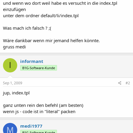
und wenn wo dort weil habe es versucht in die index.tpl
einzufügen
unter dem ordner default/li/index.tpl
Was mach ich falsch ? ;(
Wäre dankbar wenn mir jemand helfen könnte.
gruss medi
informant
I
B1G-Software-Kunde
Sep 1, 2009
#2
jup, index.tpl
ganz unten rein den befehl (am besten)
wenn js - code ist in "literal" packen
medi1977
M
B1G-Software-Kunde