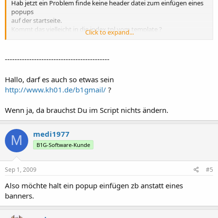
Hab jetzt ein Problem finde keine header datei zum einfügen eines
popups
auf der startseite.
Kommt das vielleicht in die index.tpl vom template ?
Click to expand...
und wenn wo dort weil habe es versucht in die index.tpl einzufügen
unter dem ordner default/li/index.tpl
-------------------------------------------
Was mach ich falsch ? ;(
Hallo, darf es auch so etwas sein
http://www.kh01.de/b1gmail/
?
Wäre dankbar wenn mir jemand helfen könnte.
gruss medi
Wenn ja, da brauchst Du im Script nichts ändern.
medi1977
M
B1G-Software-Kunde
Sep 1, 2009
#5
Also möchte halt ein popup einfügen zb anstatt eines
banners.