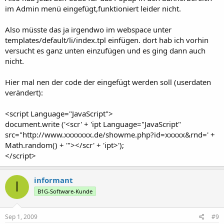
im Admin menü eingefügt,funktioniert leider nicht.
Also müsste das ja irgendwo im webspace unter
templates/default/li/index.tpl einfügen. dort hab ich vorhin
versucht es ganz unten einzufügen und es ging dann auch
nicht.
Hier mal nen der code der eingefügt werden soll (userdaten
verändert):
<script Language="JavaScript">
document.write ('<scr' + 'ipt Language="JavaScript"
src="http://www.xxxxxxx.de/showme.php?id=xxxxx&rnd=' +
Math.random() + '"></scr' + 'ipt>');
</script>
informant
I
B1G-Software-Kunde
Sep 1, 2009
#9