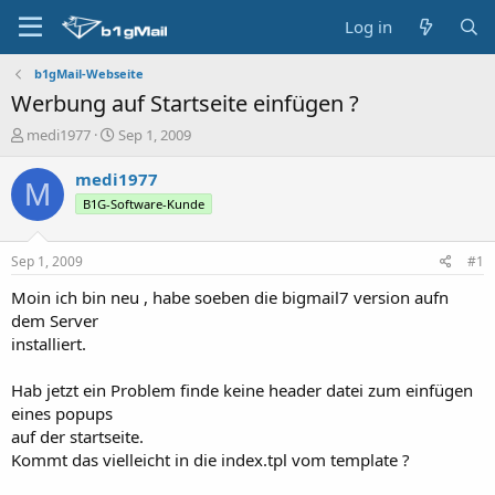
Log in
b1gMail-Webseite
Werbung auf Startseite einfügen ?
T
S
medi1977
Sep 1, 2009
h
t
r
a
medi1977
M
e
r
B1G-Software-Kunde
a
t
d
d
s
a
Sep 1, 2009
#1
t
t
a
e
Moin ich bin neu , habe soeben die bigmail7 version aufn
r
dem Server
t
installiert.
e
r
Hab jetzt ein Problem finde keine header datei zum einfügen
eines popups
auf der startseite.
Kommt das vielleicht in die index.tpl vom template ?