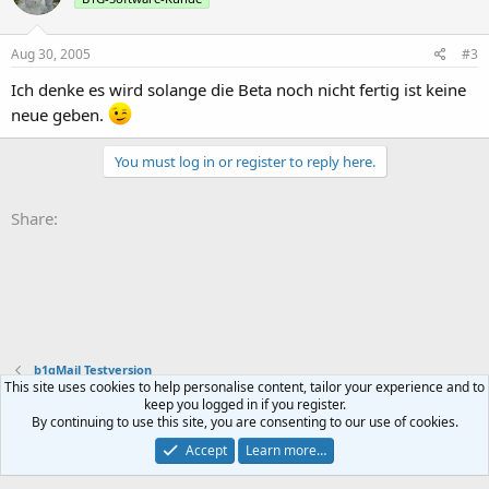
Aug 30, 2005
#3
Ich denke es wird solange die Beta noch nicht fertig ist keine
neue geben.
You must log in or register to reply here.
Share:
b1gMail Testversion
This site uses cookies to help personalise content, tailor your experience and to
keep you logged in if you register.
Contact us
Terms and rules
Privacy policy
Help
Home
R
By continuing to use this site, you are consenting to our use of cookies.
S
S
Accept
Learn more…
®
Community platform by XenForo
© 2010-2024 XenForo Ltd.