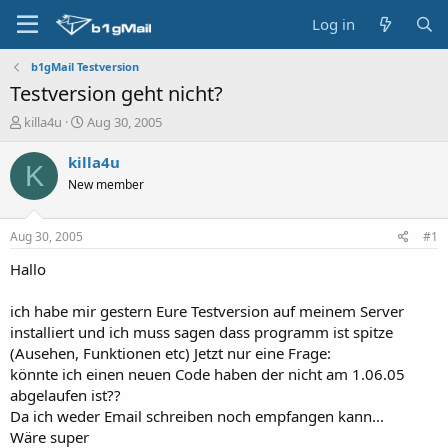
Log in
b1gMail Testversion
Testversion geht nicht?
T
S
killa4u
Aug 30, 2005
h
t
r
a
killa4u
K
e
r
New member
a
t
d
d
s
a
Aug 30, 2005
#1
t
t
a
e
Hallo
r
t
ich habe mir gestern Eure Testversion auf meinem Server
e
installiert und ich muss sagen dass programm ist spitze
r
(Ausehen, Funktionen etc) Jetzt nur eine Frage:
könnte ich einen neuen Code haben der nicht am 1.06.05
abgelaufen ist??
Da ich weder Email schreiben noch empfangen kann...
Wäre super