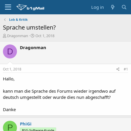
Log in
Lob & Kritik
Sprache umstellen?
T
S
Dragonman
Oct 1, 2018
h
t
r
a
Dragonman
D
e
r
a
t
d
d
s
a
Oct 1, 2018
#1
t
t
a
e
Hallo,
r
t
kann man die Sprache des Forums wieder irgendwo auf
e
deutsch umgestellt oder wurde dies nun abgeschafft?
r
Danke
PhiGi
P
B1G-Software-Kunde