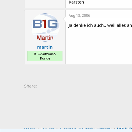
Karsten
Aug 13, 2006
Ja denke ich auch.. weil alles 
martin
B1G-Software-
Kunde
Share:
Home
Forums
Allgemein (Deutsch / German)
Lob & Kr