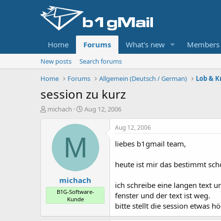
Home
Forums
What's new
Members
New posts
Search forums
Home
Forums
Allgemein (Deutsch / German)
Lob & Kr
session zu kurz
T
S
michach
Aug 12, 2006
h
t
r
a
Aug 12, 2006
e
r
M
liebes b1gmail team,
a
t
d
d
s
a
heute ist mir das bestimmt sch
t
t
michach
a
e
ich schreibe eine langen text
r
B1G-Software-
fenster und der text ist weg.
t
Kunde
bitte stellt die session etwas 
e
r