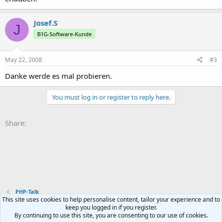
Josef.S
J
B1G-Software-Kunde
May 22, 2008
#3
Danke werde es mal probieren.
You must log in or register to reply here.
Share:
PHP-Talk
This site uses cookies to help personalise content, tailor your experience and to
keep you logged in if you register.
Contact us
Terms and rules
Privacy policy
Help
Home
R
By continuing to use this site, you are consenting to our use of cookies.
S