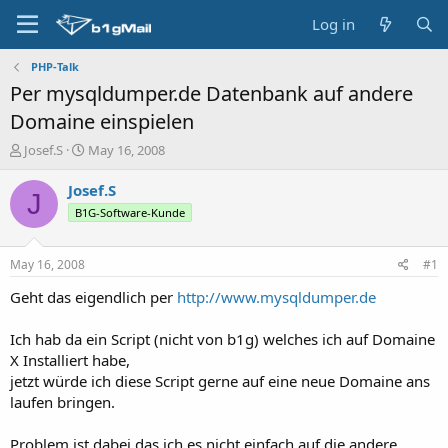
Log in
PHP-Talk
Per mysqldumper.de Datenbank auf andere
Domaine einspielen
T
S
Josef.S
May 16, 2008
h
t
r
a
Josef.S
J
e
r
B1G-Software-Kunde
a
t
d
d
s
a
May 16, 2008
#1
t
t
a
e
Geht das eigendlich per
http://www.mysqldumper.de
r
t
Ich hab da ein Script (nicht von b1g) welches ich auf Domaine
e
X Installiert habe,
r
jetzt würde ich diese Script gerne auf eine neue Domaine ans
laufen bringen.
Problem ist dabei das ich es
nicht
einfach auf die andere