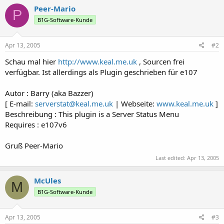
Peer-Mario
P
B1G-Software-Kunde
Apr 13, 2005
#2
Schau mal hier
http://www.keal.me.uk
, Sourcen frei
verfügbar. Ist allerdings als Plugin geschrieben für e107
Autor : Barry (aka Bazzer)
[ E-mail:
serverstat@keal.me.uk
| Webseite:
www.keal.me.uk
]
Beschreibung : This plugin is a Server Status Menu
Requires : e107v6
Gruß Peer-Mario
Last edited:
Apr 13, 2005
McUles
M
B1G-Software-Kunde
Apr 13, 2005
#3