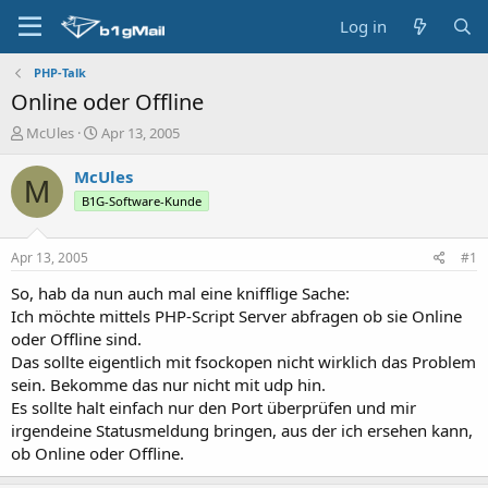
Log in
PHP-Talk
Online oder Offline
T
S
McUles
Apr 13, 2005
h
t
r
a
McUles
M
e
r
B1G-Software-Kunde
a
t
d
d
s
a
Apr 13, 2005
#1
t
t
a
e
So, hab da nun auch mal eine knifflige Sache:
r
Ich möchte mittels PHP-Script Server abfragen ob sie Online
t
oder Offline sind.
e
Das sollte eigentlich mit fsockopen nicht wirklich das Problem
r
sein. Bekomme das nur nicht mit udp hin.
Es sollte halt einfach nur den Port überprüfen und mir
irgendeine Statusmeldung bringen, aus der ich ersehen kann,
ob Online oder Offline.