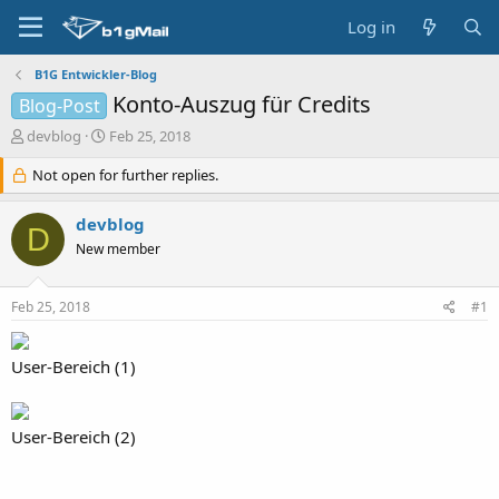
Log in
B1G Entwickler-Blog
Konto-Auszug für Credits
Blog-Post
T
S
devblog
Feb 25, 2018
h
t
r
Not open for further replies.
a
e
r
a
t
devblog
D
d
d
New member
s
a
t
t
a
e
Feb 25, 2018
#1
r
t
e
User-Bereich (1)
r
User-Bereich (2)