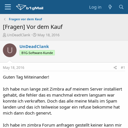
Log in
Fragen vor dem Kauf
[Fragen] Vor dem Kauf
T
S
UnDeadClank
May 18, 2016
h
t
r
a
UnDeadClank
U
e
r
B1G-Software-Kunde
a
t
d
d
s
a
May 18, 2016
#1
t
t
a
e
Guten Tag Miteinander!
r
t
Ich habe nun lange zeit Zimbra auf meinem Server installiert
e
gehabt, die fehler das es manchmal extrem langsam war
r
konnte ich verkraften. Doch das alle meine Mails im Spam
landen und das ich teilweise sogar ein refuse bekomme hat
mich dann doch genervt.
Ich habe im zimbra Forum anfragen gestellt keiner kann mir