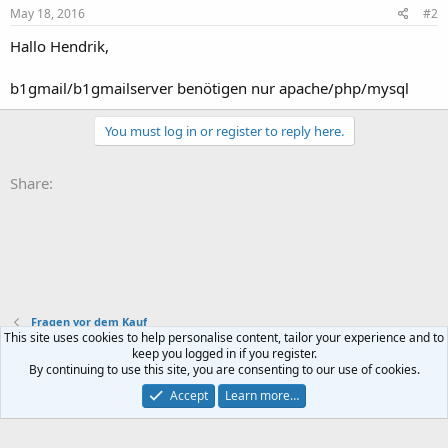
May 18, 2016
#2
Hallo Hendrik,
b1gmail/b1gmailserver benötigen nur apache/php/mysql
You must log in or register to reply here.
Share:
Fragen vor dem Kauf
This site uses cookies to help personalise content, tailor your experience and to
keep you logged in if you register.
Contact us
Terms and rules
Privacy policy
Help
Home
R
By continuing to use this site, you are consenting to our use of cookies.
S
S
Accept
Learn more…
®
Community platform by XenForo
© 2010-2024 XenForo Ltd.