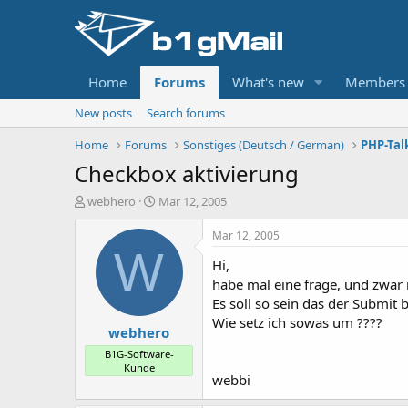
Home
Forums
What's new
Members
New posts
Search forums
Home
Forums
Sonstiges (Deutsch / German)
PHP-Tal
Checkbox aktivierung
T
S
webhero
Mar 12, 2005
h
t
r
a
Mar 12, 2005
e
r
W
Hi,
a
t
d
d
habe mal eine frage, und zwar 
s
a
Es soll so sein das der Submit 
t
t
Wie setz ich sowas um ????
webhero
a
e
r
B1G-Software-
t
Kunde
webbi
e
r