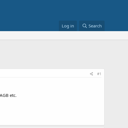
Log in
Search
#1
 AGB etc.