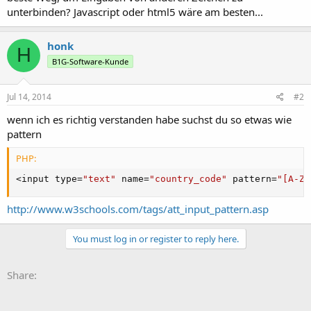
unterbinden? Javascript oder html5 wäre am besten...
honk
H
B1G-Software-Kunde
Jul 14, 2014
#2
wenn ich es richtig verstanden habe suchst du so etwas wie
pattern
PHP:
<
input type
=
"text"
 name
=
"country_code"
 pattern
=
"[A-Za
http://www.w3schools.com/tags/att_input_pattern.asp
You must log in or register to reply here.
Share: