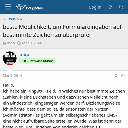
Log in
PHP-Talk
beste Möglichkeit, um Formulareingaben auf
bestimmte Zeichen zu überprüfen
T
S
möp
Mar 3, 2014
h
t
r
a
möp
e
r
B1G-Software-Kunde
a
t
d
d
s
a
Mar 3, 2014
#1
t
t
a
e
Hallo,
r
ich habe ein <input> - Feld, in welches nur bestimmte Zeichen
t
(Zahlen, kleine Buchstaben und dazwischen vielleicht noch
e
ein Bindestrich) eingetragen werden darf. Beziehungsweise
r
ich möchte, dass dem so ist, da ansonsten der Nutzer
(Administrator - es geht um ein selbstgeschriebenes CMS)
eine nicht aufrufbare Seite erstellen würde. Was ist denn der
beste Weg, um Eingaben von anderen Zeichen zu