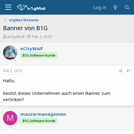
Log in
b1gMail-Webseite
Banner von B1G
T
S
eCityWolf
Feb 3, 2010
h
t
r
a
eCityWolf
e
r
B1G-Software-Kunde
a
t
d
d
s
a
Feb 3, 2010
#1
t
t
a
e
Hallo,
r
t
besitzt dieses Unternehmen auch einen Banner zum
e
verlinken?
r
maurermanagemen
M
B1G-Software-Kunde