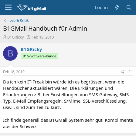
Log in
Lob & Kritik
B1GMail Handbuch für Admin
T
S
B1GRicky
Feb 18, 2010
h
t
r
a
B1GRicky
B
e
r
B1G-Software-Kunde
a
t
d
d
s
a
Feb 18, 2010
#1
t
t
a
e
Da ich kein IT-Freak bin würde ich es begrüssen, wenn die
r
Handbücher aktualisiert wären. Die Erklärungen und
t
Erläuterungen z.B. bei Einstellungen von SMS Gateway, SMS
e
Typ, E-Mail Empfangsregeln, S/Mime, SSL-Verschlüsselung,
r
usw... sind zum Teil zu kurz.
Ich finde generell das B1GMail System sehr gut! Komplimente
aus der Schweiz!