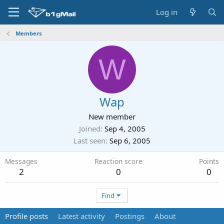
Log in
Members
W
Wap
New member
Joined
Sep 4, 2005
Last seen
Sep 6, 2005
Messages
Reaction score
Points
2
0
0
Find
Profile posts
Latest activity
Postings
About