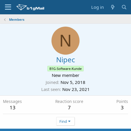
Log in
Members
N
Nipec
B1G-Software-Kunde
New member
Joined
Nov 5, 2018
Last seen
Nov 23, 2021
Messages
Reaction score
Points
13
7
3
Find