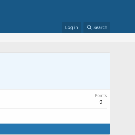
Log in
Search
Points
0