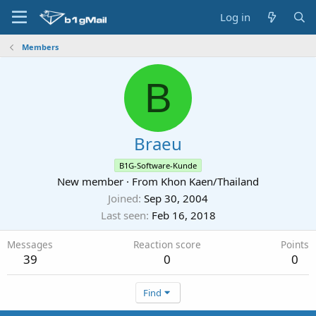
Log in
Members
B
Braeu
B1G-Software-Kunde
New member
·
From
Khon Kaen/Thailand
Joined
Sep 30, 2004
Last seen
Feb 16, 2018
Messages
Reaction score
Points
39
0
0
Find