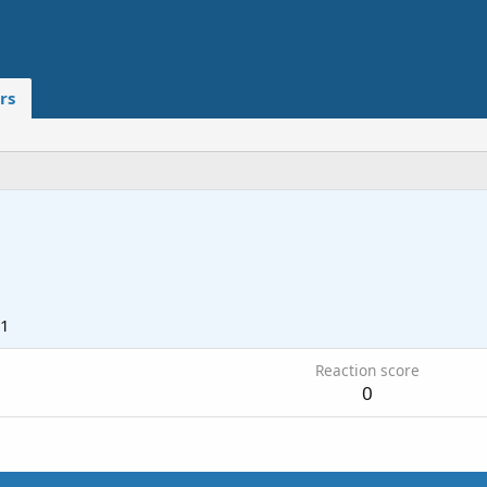
rs
21
Reaction score
0