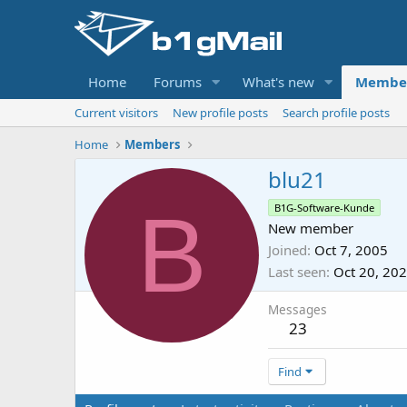
Home
Forums
What's new
Membe
Current visitors
New profile posts
Search profile posts
Home
Members
blu21
B
B1G-Software-Kunde
New member
Joined
Oct 7, 2005
Last seen
Oct 20, 20
Messages
23
Find