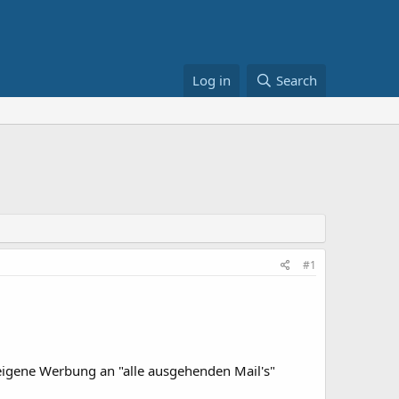
Log in
Search
#1
eigene Werbung an "alle ausgehenden Mail's"