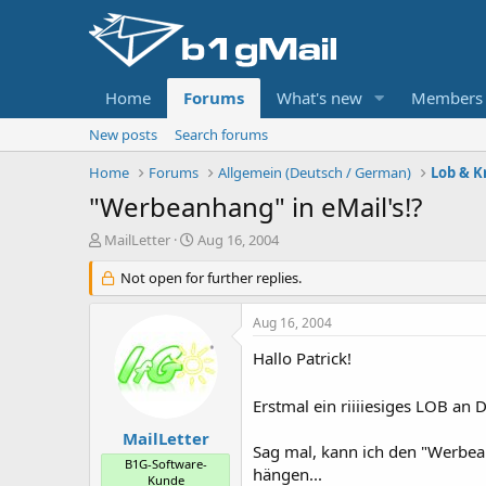
Home
Forums
What's new
Members
New posts
Search forums
Home
Forums
Allgemein (Deutsch / German)
Lob & Kr
"Werbeanhang" in eMail's!?
T
S
MailLetter
Aug 16, 2004
h
t
r
Not open for further replies.
a
e
r
a
t
Aug 16, 2004
d
d
s
a
Hallo Patrick!
t
t
a
e
Erstmal ein riiiiesiges LOB an 
r
t
MailLetter
Sag mal, kann ich den "Werbea
e
B1G-Software-
r
hängen...
Kunde