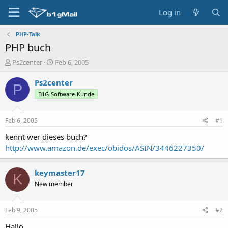
Log in
PHP-Talk
PHP buch
T
S
Ps2center
Feb 6, 2005
h
t
r
a
Ps2center
P
e
r
B1G-Software-Kunde
a
t
d
d
s
a
Feb 6, 2005
#1
t
t
a
e
kennt wer dieses buch?
r
http://www.amazon.de/exec/obidos/ASIN/3446227350/
t
e
r
keymaster17
K
New member
Feb 9, 2005
#2
Hallo,