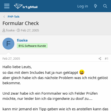
Log in
PHP-Talk
Formular Check
T
S
fiseke
Feb 27, 2005
h
t
r
a
fiseke
F
e
r
B1G-Software-Kunde
a
t
d
d
s
a
Feb 27, 2005
#1
t
t
a
e
Hallo liebe Leuts,
r
so das mit dem Includes hat ja nun geklappt
t
aber gleich habe ich das nächste Problem was ich nicht gelöst
e
bekomme.
r
Und zwar habe ich ein Formmailer wo ich Felder Prüfen
möchte, nur leider bin ich da irgendwie zu doof zu....
kann mir jemand ein Tipp geben wie ich es anstellen kann das