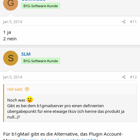
G
B1G-Software-Kunde
Jan 5, 2014
#11
1 ja
2 nein
SLM
S
B1G-Software-Kunde
Jan 5, 2014
#12
red said:
Noch was
Gibt es bei dem b1gmailserver pro einen definierten
übergabepunkt für eine etwaige tküv (ich kenne das produkt ja
null...)?
Für b1gMail gibt es die Alternative, das Plugin Account-