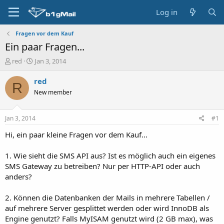
Log in
Fragen vor dem Kauf
Ein paar Fragen...
T
S
red
Jan 3, 2014
h
t
r
a
red
R
e
r
New member
a
t
d
d
s
a
Jan 3, 2014
#1
t
t
a
e
Hi, ein paar kleine Fragen vor dem Kauf...
r
t
1. Wie sieht die SMS API aus? Ist es möglich auch ein eigenes
e
SMS Gateway zu betreiben? Nur per HTTP-API oder auch
r
anders?
2. Können die Datenbanken der Mails in mehrere Tabellen /
auf mehrere Server gesplittet werden oder wird InnoDB als
Engine genutzt? Falls MyISAM genutzt wird (2 GB max), was