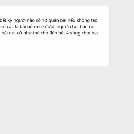
 bất kỳ người nào có 10 quân bài nếu không tạo
m cái, lá bài bỏ ra sẽ được người choi bai truc
p bài dư, cứ như thế cho đến hết 4 vòng choi bai