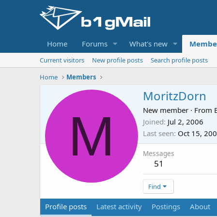
Home
Forums
What's new
Membe
Current visitors
New profile posts
Search profile posts
Home
Members
MoritzDorn
M
New member
·
From
Joined
Jul 2, 2006
Last seen
Oct 15, 20
Messages
51
Find
Profile posts
Latest activity
Postings
About