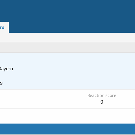
rs
Bayern
09
Reaction score
0